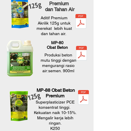
125g
Premium
dan Tahan Air
Aditif Premium
Akrilik 125g untuk
merekat lebih kuat
dan tahan air.
MP-80
Obat Beton
Produksi beton
mutu tinggi dengan
mengurangi rasio
air:semen. 900ml
MP-88 Obat Beton
125g
Premium
Superplasticizer PCE
konsentrat tinggi.
Kekuatan naik 10-15%.
Mengalir kerja lebih
ringan.
K250