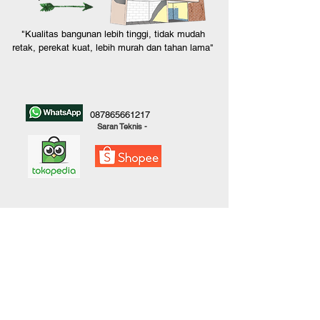
"Kualitas bangunan lebih tinggi, tidak mudah
retak, perekat kuat, lebih murah dan tahan lama"
087865661217
Saran Teknis -