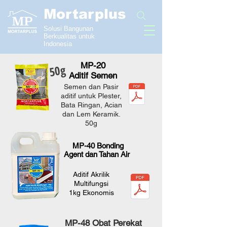
Mortarplus
Solusi Bangunan
Berkualitas untuk
Indonesia
MP-20
50g
Aditif Semen
Semen dan Pasir
aditif untuk Plester,
Bata Ringan, Acian
dan Lem Keramik.
50g
MP-40 Bonding
Agent dan Tahan Air
Aditif Akrilik
Multifungsi
1kg Ekonomis
MP-48 Obat Perekat