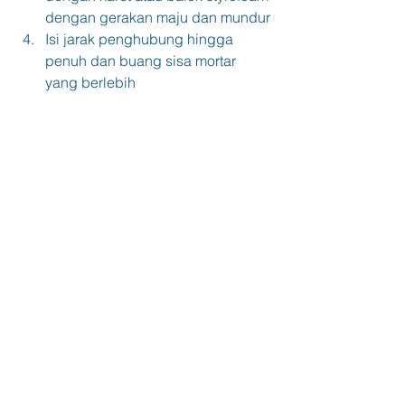
dengan gerakan maju dan mundur
Isi jarak penghubung hingga 
penuh dan buang sisa mortar 
yang berlebih
Ketika setengah kering, bersihkan 
keramik dan penghubung dengan 
spons basah
Ulangi proses pembersihan 
hingga keramik bebas dari mortar
hindari berjalan di atas lantai keramik 
hingga beberapa hati untuk 
memberikan Nat keramik untuk benar - 
benar kering tanpa ada gangguan.