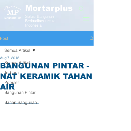
Mortarplus
Solusi Bangunan
Berkualitas untuk
Indonesia
Post
Semua Artikel
Aug 7, 2018
Semua Artikel
BANGUNAN PINTAR -
Terbaru
NAT KERAMIK TAHAN
Populer
AIR
Bangunan Pintar
Bahan Bangunan